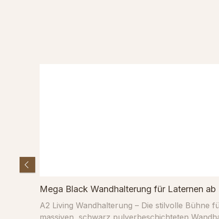
Skip product gallery
Mega Black Wandhalterung für Laternen ab
A2 Living Wandhalterung – Die stilvolle Bühne für Ihre Outdoor-Highlights Bringen Sie Ihre Ges
massiven, schwarz pulverbeschichteten Wandhalterung von A2 Living verwandeln Sie Ihre Laternen und Pflanzampeln in schwebende Designobjekte. Ob