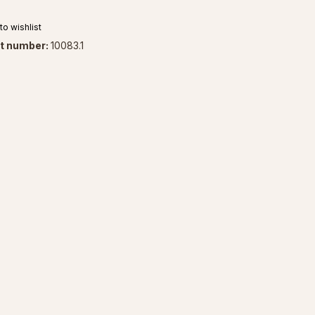
to wishlist
t number:
10083.1