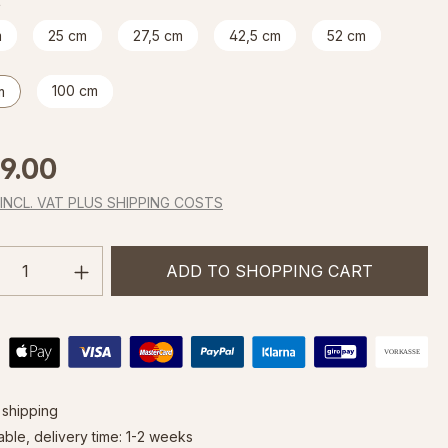
m
25 cm
27,5 cm
42,5 cm
52 cm
100 cm
m
price:
9.00
 INCL. VAT PLUS SHIPPING COSTS
uct Quantity: Enter the desired amount 
ADD TO SHOPPING CART
shipping
able, delivery time: 1-2 weeks