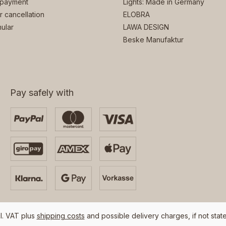
 payment
Lights: Made in Germany
or cancellation
ELOBRA
ular
LAWA DESIGN
Beske Manufaktur
Pay safely with
cl. VAT plus
shipping costs
and possible delivery charges, if not stat