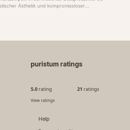
puristum ratings
5.0
rating
21
ratings
View ratings
Help