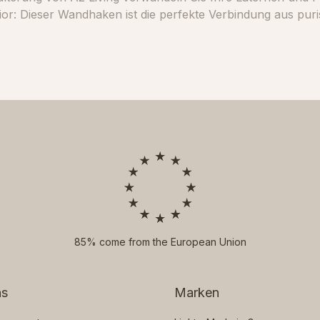
ner Tiefe von 23,2 cm ist der Halter so konzipiert,
wicht von ca. 0,9 kg
onzipiert. Die Kombination aus Feuerverzinkung und Pulverbeschichtung
sorgt dafür, dass die Halterung über Jahre hinweg ihre edle Optik behält – ohne Rost, ohne Kompromisse.
85% come from the European Union
ns
Marken