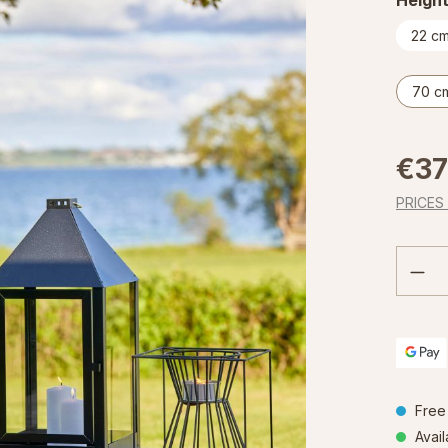
22 c
70 c
Regular 
€37
PRICES
Prod
Free 
Avail