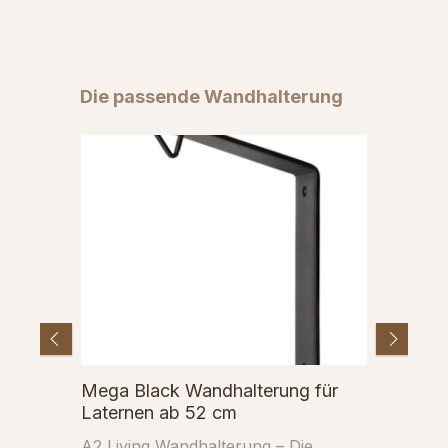
Skip product gallery
Die passende Wandhalterung
Mega Black Wandhalterung für
Laternen ab 52 cm
A2 Living Wandhalterung – Die