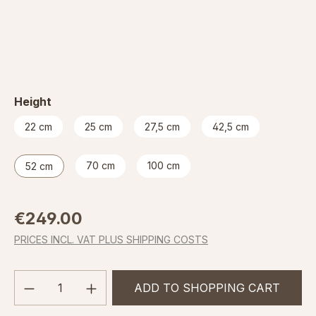
Select
Height
22 cm
25 cm
27,5 cm
42,5 cm
70 cm
100 cm
52 cm
Regular price:
€249.00
PRICES INCL. VAT PLUS SHIPPING COSTS
Product Quantity: Enter the desired amou
ADD TO SHOPPING CART